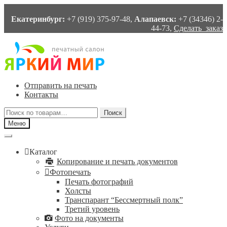
Екатеринбург:
+7 (919) 375-97-48,
Алапаевск:
+7 (34346) 2-
44-73,
Сделать заказ
Перейти
Перейти
к
к
навигации
содержимому
Отправить на печать
Контакты
Искать:
Поиск
Меню
Каталог
Копирование и печать документов
Фотопечать
Печать фотографий
Холсты
Транспарант “Бессмертный полк”
Третий уровень
Фото на документы