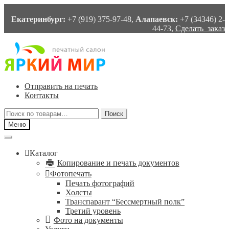
Екатеринбург:
+7 (919) 375-97-48,
Алапаевск:
+7 (34346) 2-
44-73,
Сделать заказ
Перейти
Перейти
к
к
навигации
содержимому
Отправить на печать
Контакты
Искать:
Поиск
Меню
Каталог
Копирование и печать документов
Фотопечать
Печать фотографий
Холсты
Транспарант “Бессмертный полк”
Третий уровень
Фото на документы