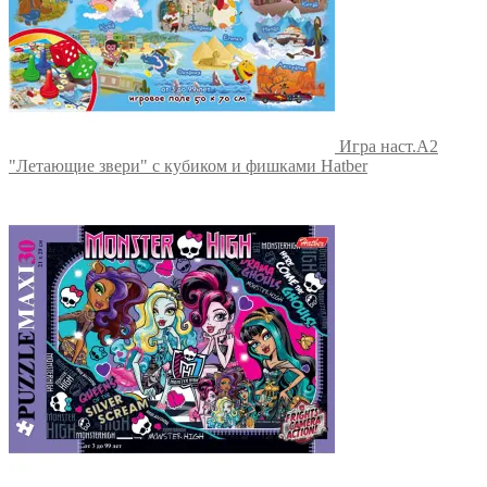
Игра наст.А2
"Летающие звери" с кубиком и фишками Hatber