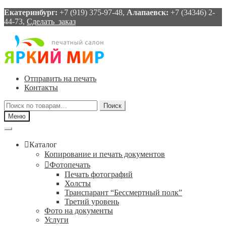
Екатеринбург:
+7 (919) 375-97-48,
Алапаевск:
+7 (34346) 2-
44-73,
Сделать заказ
Перейти
Перейти
к
к
навигации
содержимому
Отправить на печать
Контакты
Искать:
Поиск
Меню
Каталог
Копирование и печать документов
Фотопечать
Печать фотографий
Холсты
Транспарант “Бессмертный полк”
Третий уровень
Фото на документы
Услуги