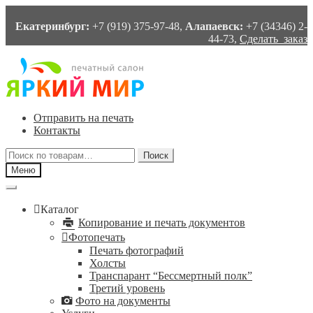
Екатеринбург:
+7 (919) 375-97-48,
Алапаевск:
+7 (34346) 2-
44-73,
Сделать заказ
Перейти
Перейти
к
к
навигации
содержимому
Отправить на печать
Контакты
Искать:
Поиск
Меню
Каталог
Копирование и печать документов
Фотопечать
Печать фотографий
Холсты
Транспарант “Бессмертный полк”
Третий уровень
Фото на документы