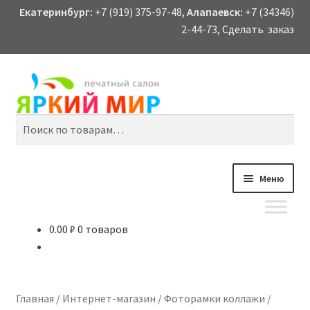
Екатеринбург:
+7 (919) 375-97-48,
Алапаевск:
+7 (34346)
2-44-73,
Сделать заказ
Перейти
Перейти
Поиск
к
к
навигации
содержимому
Искать:
Меню
0.00
₽
0 товаров
Отправить на печать
Контакты
Главная
/
Интернет-магазин
/
Фоторамки коллажи
/