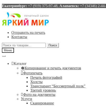
Екатеринбург:
+7 (919) 375-97-48,
Алапаевск:
+7 (34346) 2-44
Перейти
Перейти
к
к
навигации
содержимому
Отправить на печать
Контакты
Искать:
Поиск
Меню
Каталог
Копирование и печать документов
Фотопечать
Печать фотографий
Холсты
Транспарант “Бессмертный полк”
Третий уровень
Фото на документы
Услуги
Сканирование