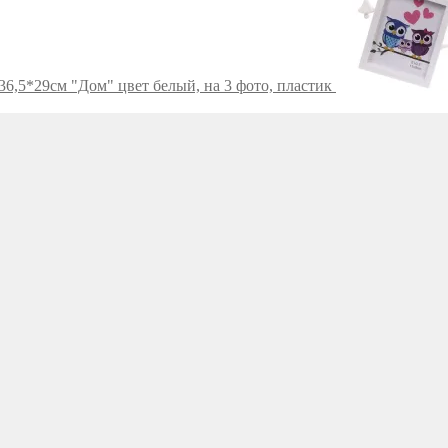
6,5*29см "Дом" цвет белый, на 3 фото, пластик