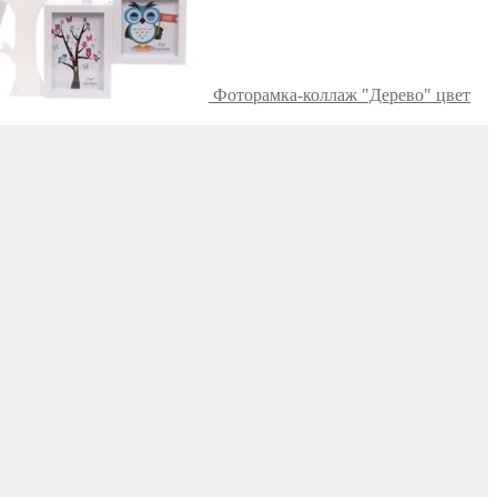
Фоторамка-коллаж "Дерево" цвет