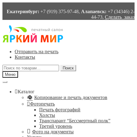
Екатеринбург:
+7 (919) 375-97-48,
Алапаевск:
+7 (34346) 2-
44-73,
Сделать заказ
Перейти
Перейти
к
к
навигации
содержимому
Отправить на печать
Контакты
Искать:
Поиск
Меню
Каталог
Копирование и печать документов
Фотопечать
Печать фотографий
Холсты
Транспарант “Бессмертный полк”
Третий уровень
Фото на документы