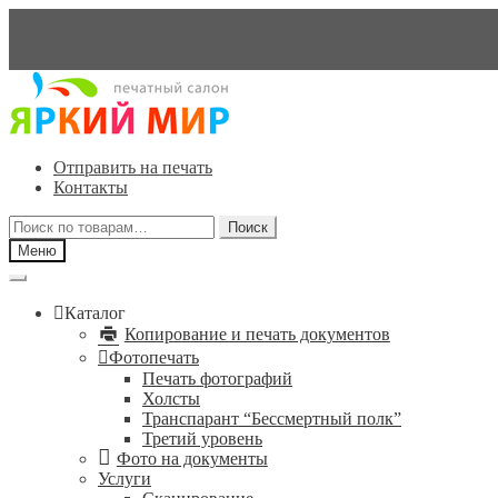
Перейти
Перейти
к
к
навигации
содержимому
Отправить на печать
Контакты
Искать:
Поиск
Меню
Каталог
Копирование и печать документов
Фотопечать
Печать фотографий
Холсты
Транспарант “Бессмертный полк”
Третий уровень
Фото на документы
Услуги