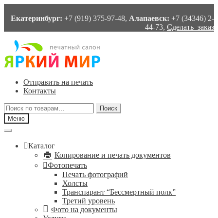
Екатеринбург:
+7 (919) 375-97-48,
Алапаевск:
+7 (34346) 2-
44-73,
Сделать заказ
Перейти
Перейти
к
к
навигации
содержимому
Отправить на печать
Контакты
Искать:
Поиск
Меню
Каталог
Копирование и печать документов
Фотопечать
Печать фотографий
Холсты
Транспарант “Бессмертный полк”
Третий уровень
Фото на документы