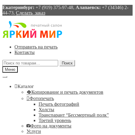
Екатеринбург:
+7 (919) 375-97-48,
Алапаевск:
+7 (34346) 2-
44-73,
Сделать заказ
Перейти
Перейти
к
к
навигации
содержимому
Отправить на печать
Контакты
Искать:
Поиск
Меню
Каталог
Копирование и печать документов
Фотопечать
Печать фотографий
Холсты
Транспарант “Бессмертный полк”
Третий уровень
Фото на документы
Услуги