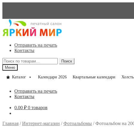
Перейти
Перейти
к
к
навигации
содержимому
Отправить на печать
Контакты
Искать:
Поиск
Меню
Каталог
Календари 2026
Квартальные календари
Холст
Отправить на печать
Контакты
0.00
₽
0 товаров
Главная
/
Интернет-магазин
/
Фотоальбомы
/
Фотоальбом на 20