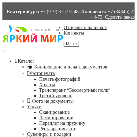
Екатеринбург:
+7 (919) 375-97-48,
Алапаевск:
+7 (34346) 2-
44-73,
Сделать заказ
Перейти
Перейти
Отправить на печать
к
к
Контакты
навигации
содержимому
Меню
Каталог
Копирование и печать документов
Фотопечать
Печать фотографий
Холсты
Транспарант “Бессмертный полк”
Третий уровень
Фото на документы
Услуги
Сканирование
Ламинирование
Переплет на пружину
Реставрация фото
Сувениры и подарки