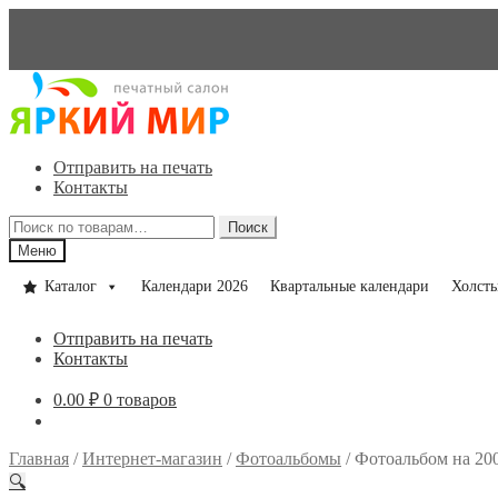
Перейти
Перейти
к
к
навигации
содержимому
Отправить на печать
Контакты
Искать:
Поиск
Меню
Каталог
Календари 2026
Квартальные календари
Холст
Отправить на печать
Контакты
0.00
₽
0 товаров
Главная
/
Интернет-магазин
/
Фотоальбомы
/
Фотоальбом на 200
🔍