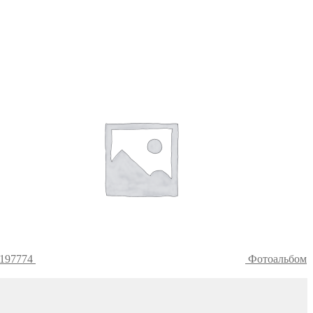
4197774
Фотоальбом