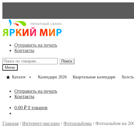
Перейти
Перейти
к
к
навигации
содержимому
Отправить на печать
Контакты
Искать:
Поиск
Меню
Каталог
Календари 2026
Квартальные календари
Холст
Отправить на печать
Контакты
0.00
₽
0 товаров
Главная
/
Интернет-магазин
/
Фотоальбомы
/
Фотоальбом на 20