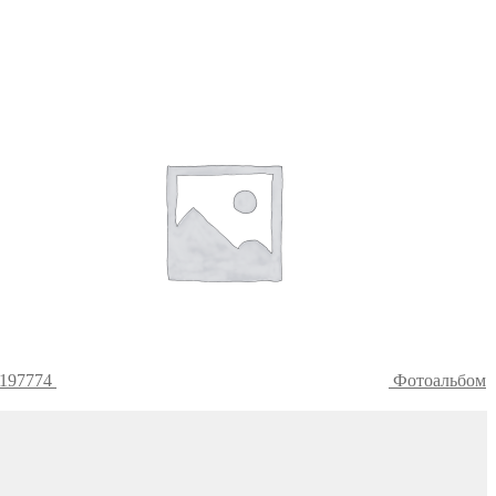
4197774
Фотоальбом