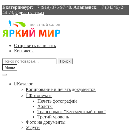
Екатеринбург:
+7 (919) 375-97-48,
Алапаевск:
+7 (34346) 2-
44-73,
Сделать заказ
Перейти
Перейти
к
к
навигации
содержимому
Отправить на печать
Контакты
Искать:
Поиск
Меню
Каталог
Копирование и печать документов
Фотопечать
Печать фотографий
Холсты
Транспарант “Бессмертный полк”
Третий уровень
Фото на документы
Услуги