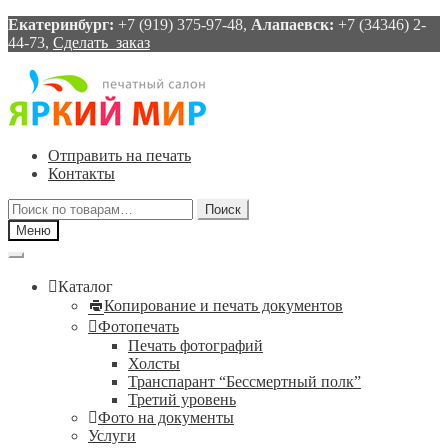
Екатеринбург:
+7 (919) 375-97-48,
Алапаевск:
+7 (34346) 2-
44-73,
Сделать заказ
Перейти
Перейти
к
к
навигации
содержимому
Отправить на печать
Контакты
Искать:
Поиск
Меню
Каталог
Копирование и печать документов
Фотопечать
Печать фотографий
Холсты
Транспарант “Бессмертный полк”
Третий уровень
Фото на документы
Услуги