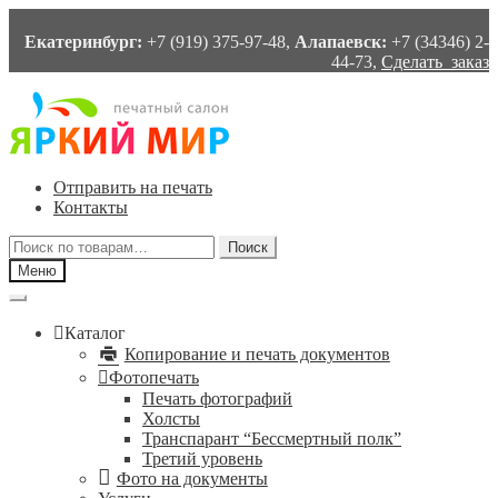
Екатеринбург:
+7 (919) 375-97-48,
Алапаевск:
+7 (34346) 2-
44-73,
Сделать заказ
Перейти
Перейти
к
к
навигации
содержимому
Отправить на печать
Контакты
Искать:
Поиск
Меню
Каталог
Копирование и печать документов
Фотопечать
Печать фотографий
Холсты
Транспарант “Бессмертный полк”
Третий уровень
Фото на документы