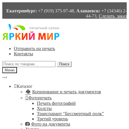
Екатеринбург:
+7 (919) 375-97-48,
Алапаевск:
+7 (34346) 2-
44-73,
Сделать заказ
Перейти
Перейти
к
к
навигации
содержимому
Отправить на печать
Контакты
Искать:
Поиск
Меню
Каталог
Копирование и печать документов
Фотопечать
Печать фотографий
Холсты
Транспарант “Бессмертный полк”
Третий уровень
Фото на документы