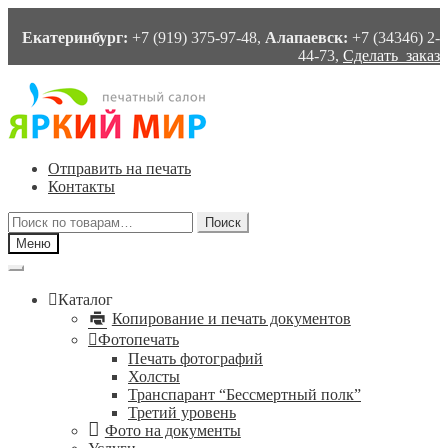
Екатеринбург:
+7 (919) 375-97-48,
Алапаевск:
+7 (34346) 2-
44-73,
Сделать заказ
Перейти
Перейти
к
к
навигации
содержимому
Отправить на печать
Контакты
Искать:
Поиск
Меню
Каталог
Копирование и печать документов
Фотопечать
Печать фотографий
Холсты
Транспарант “Бессмертный полк”
Третий уровень
Фото на документы