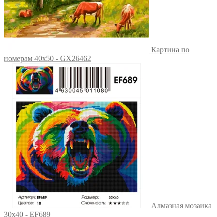
Картина по
номерам 40х50 - GX26462
Алмазная мозаика
30x40 - EF689